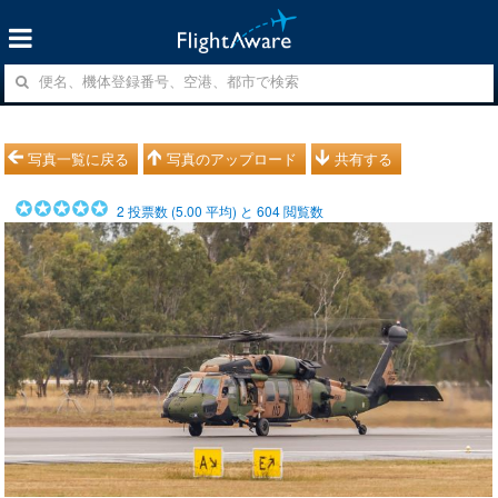
写真一覧に戻る
写真のアップロード
共有する
2
投票数 (
5.00
平均) と
604
閲覧数