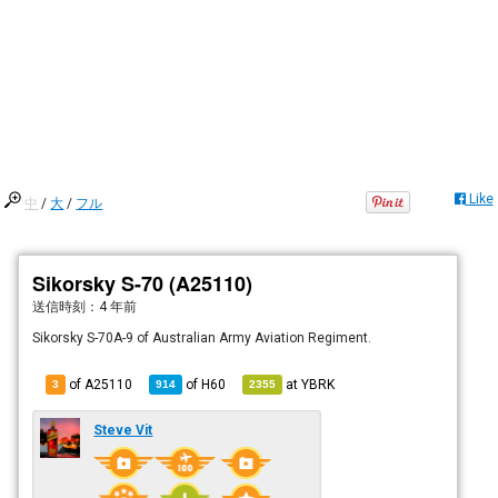
Like
中
/
大
/
フル
Sikorsky S-70 (A25110)
送信時刻：
4 年前
Sikorsky S-70A-9 of Australian Army Aviation Regiment.
of A25110
of
H60
at
YBRK
3
914
2355
Steve Vit