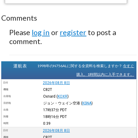
Comments
Please
log in
or
register
to post a
comment.
運航表
1998年のN756ALに関する全資料を検索しますか？
今すぐ
購入。1時間以内に入手できます。
2026年08月 8日
日付
C82T
機種
Oxnard
(
KOXR
)
出発地
ジョン・ウェイン空港
(
KSNA
)
目的地
17時37分
PDT
出発
18時16分
PDT
到着
0:39
時間
2026年08月 8日
日付
C82T
機種