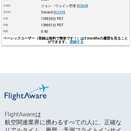
ジョン・ウェイン空港
(
KSNA
)
出発地
Oxnard
(
KOXR
)
目的地
12時20分
PDT
出発
13時01分
PDT
到着
0:40
時間
ベーシックユーザー（登録は無料で簡単です！）は3 monthsの履歴を見ること
ができます。
登録する
FlightAwareは
航空関連業界に携わるすべての人に、正確な
リアルタイム、履歴、予測フライトインサイ