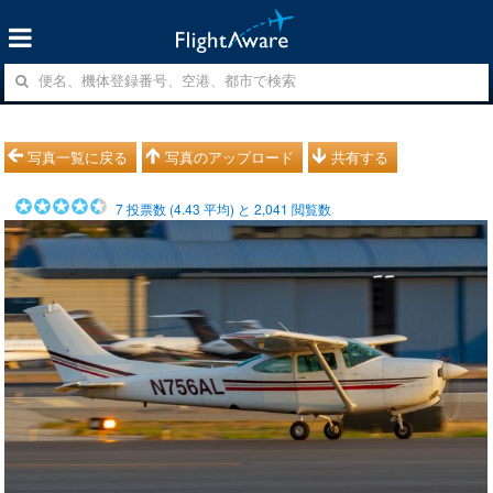
写真一覧に戻る
写真のアップロード
共有する
7
投票数 (
4.43
平均) と
2,041
閲覧数