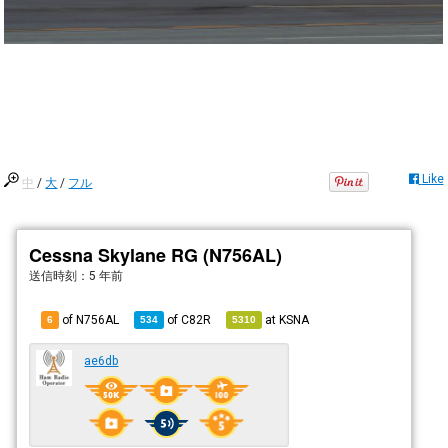
Like
中
/
大
/
フル
Cessna Skylane RG (N756AL)
送信時刻：
5 年前
of N756AL
of
C82R
at
KSNA
6
534
5310
ae6db