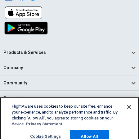
Products & Services
Company
Community
Support
FlightAware uses cookies to keep our site free, enhance
your experience, and to analyze performance and traffic. By
English (USA)
clicking “Allow All”, you agree to storing cookies on your
2026 FlightAware
device.
Privacy Statement
Terms of Use
Privacy
Cookie Settings
Cookie Settings
Allow All