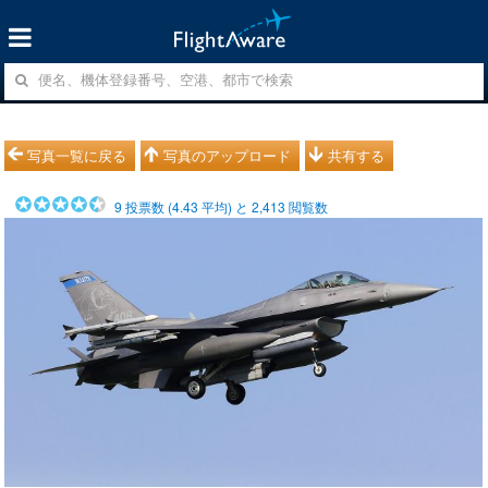
写真一覧に戻る
写真のアップロード
共有する
9
投票数 (
4.43
平均) と
2,413
閲覧数