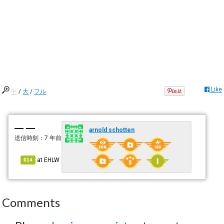
Like
中
/
大
/
フル
— —
arnold schotten
送信時刻：
7 年前
at
EHLW
614
Comments