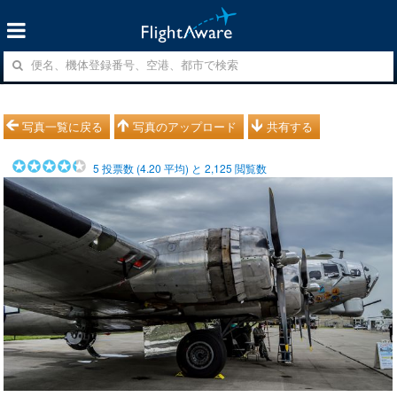
写真一覧に戻る
写真のアップロード
共有する
5
投票数 (
4.20
平均) と
2,125
閲覧数