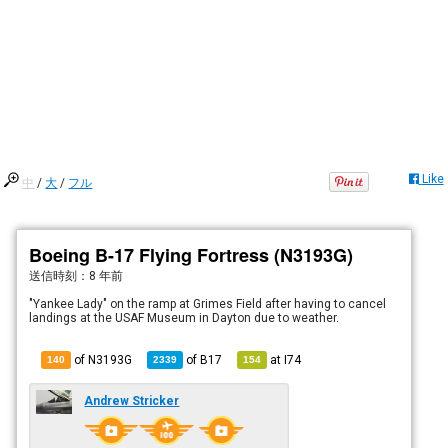
Like
中
/
大
/
フル
Boeing B-17 Flying Fortress (N3193G)
送信時刻：
8 年前
"Yankee Lady" on the ramp at Grimes Field after having to cancel
landings at the USAF Museum in Dayton due to weather.
of N3193G
of
B17
at
I74
140
2339
154
Andrew Stricker