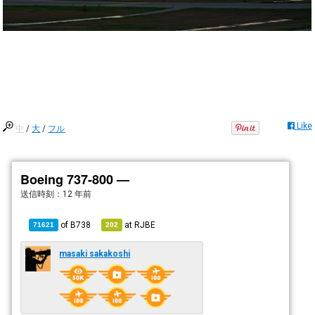
Like
中
/
大
/
フル
Boeing 737-800 —
送信時刻：
12 年前
of
B738
at
RJBE
71621
202
masaki sakakoshi