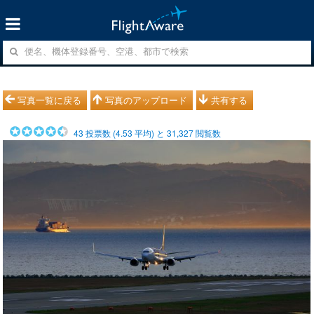
写真一覧に戻る
写真のアップロード
共有する
43
投票数 (
4.53
平均) と
31,327
閲覧数