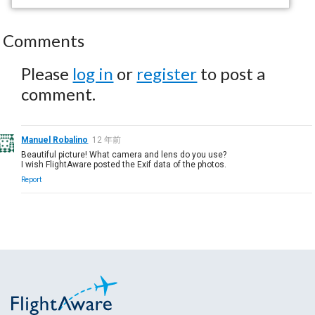
Comments
Please
log in
or
register
to post a
comment.
Manuel Robalino
12 年前
Beautiful picture! What camera and lens do you use?
I wish FlightAware posted the Exif data of the photos.
Report