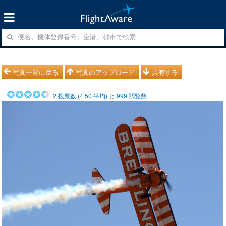
写真一覧に戻る
写真のアップロード
共有する
2
投票数 (
4.50
平均) と
999
閲覧数