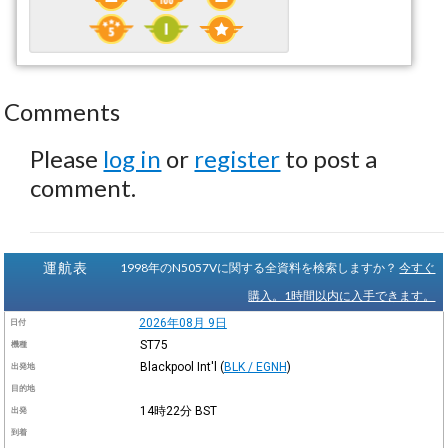
Comments
Please
log in
or
register
to post a
comment.
運航表
1998年のN5057Vに関する全資料を検索しますか？
今すぐ
購入。1時間以内に入手できます。
2026年08月 9日
日付
ST75
機種
Blackpool Int'l
(
BLK / EGNH
)
出発地
目的地
14時22分
BST
出発
到着