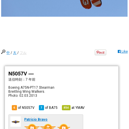
Like
中
/
大
/
フル
N5057V —
送信時刻：
7 年前
Boeing A75N-PT17 Stearman
Breitling Wing Walkers.
Photo: 02.03.2013
of N5057V
of
BA75
at
YMAV
6
7
854
Patricio Bravo