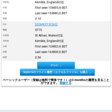
Kemble, England付近
目的地
First seen 15時35分
BST
出発
Last seen 15時46分
BST
到着
0:10
時間
2026年07月26日
日付
ST75
機種
St Athan, Wales付近
出発地
Kemble, England付近
目的地
First seen 15時32分
BST
出発
Last seen 16時08分
BST
到着
0:36
時間
さらに →
N5057Vのフライト履歴（エクセルファイル）を購入 →
ベーシックユーザー（登録は無料で簡単です！）は3 monthsの履歴を見ること
ができます。
登録する