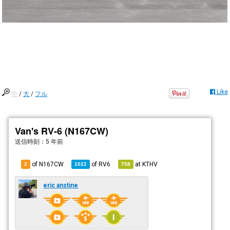
Like
中
/
大
/
フル
Van's RV-6 (N167CW)
送信時刻：
5 年前
of N167CW
of
RV6
at
KTHV
2
1022
758
eric anstine