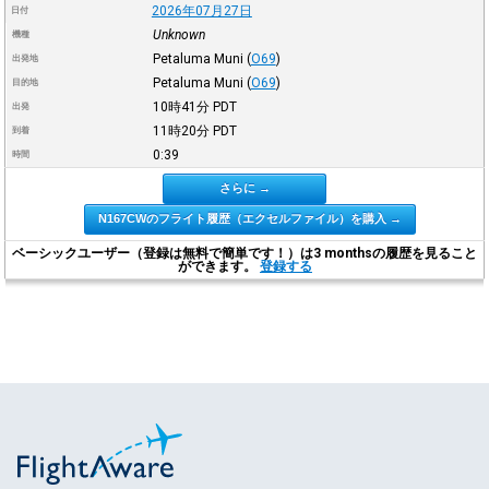
2026年07月27日
日付
Unknown
機種
Petaluma Muni
(
O69
)
出発地
Petaluma Muni
(
O69
)
目的地
10時41分
PDT
出発
11時20分
PDT
到着
0:39
時間
さらに →
N167CWのフライト履歴（エクセルファイル）を購入 →
ベーシックユーザー（登録は無料で簡単です！）は3 monthsの履歴を見ること
ができます。
登録する