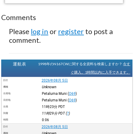
Comments
Please
log in
or
register
to post a
comment.
運航表
1998年のN167CWに関する全資料を検索しますか？
今す
ぐ購入。1時間以内に入手できます。
2026年08月 5日
日付
Unknown
機種
Petaluma Muni
(
O69
)
出発地
Petaluma Muni
(
O69
)
目的地
11時23分
PDT
出発
11時29分
PDT
(
?
)
到着
0:06
時間
2026年08月 5日
日付
Unknown
機種