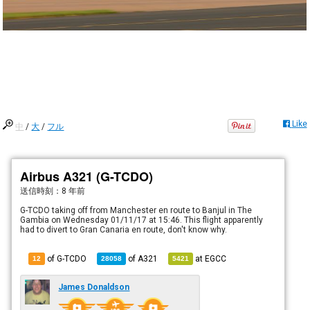
Like
中
/
大
/
フル
Airbus A321 (G-TCDO)
送信時刻：
8 年前
G-TCDO taking off from Manchester en route to Banjul in The
Gambia on Wednesday 01/11/17 at 15:46. This flight apparently
had to divert to Gran Canaria en route, don't know why.
of G-TCDO
of
A321
at
EGCC
12
28058
5421
James Donaldson