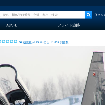
便名を
ADS-B
フライト追跡
59
投票数 (
4.75
平均) と
11,839
閲覧数