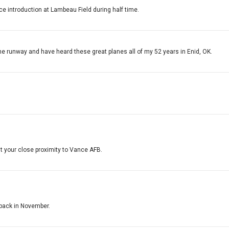
ce introduction at Lambeau Field during half time.
he runway and have heard these great planes all of my 52 years in Enid, OK.
 your close proximity to Vance AFB.
e back in November.