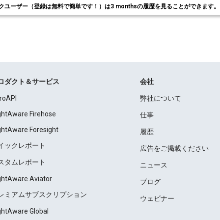
クユーザー（登録は無料で簡単です！）は3 monthsの履歴を見ることができます
ロダクト＆サービス
会社
roAPI
弊社について
ightAware Firehose
仕事
ightAware Foresight
履歴
イックレポート
広告をご掲載ください
スタムレポート
ニュース
ightAware Aviator
ブログ
レミアムサブスクリプション
ウェビナー
ightAware Global