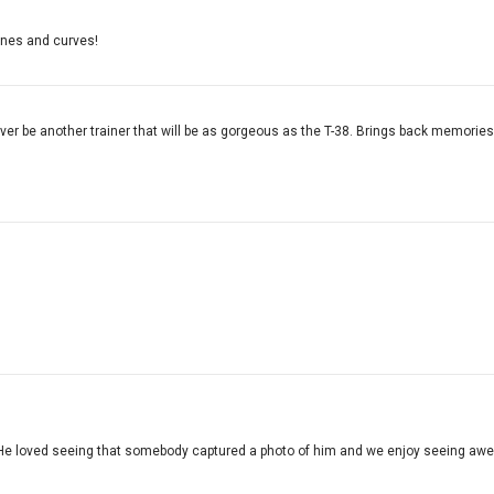
 lines and curves!
never be another trainer that will be as gorgeous as the T-38. Brings back memorie
He loved seeing that somebody captured a photo of him and we enjoy seeing awes