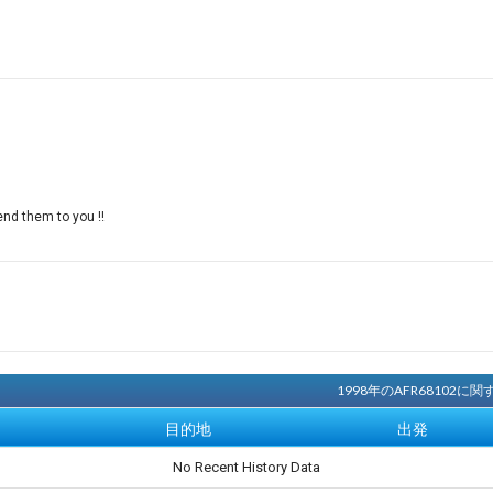
end them to you !!
1998年のAFR68102
目的地
出発
No Recent History Data