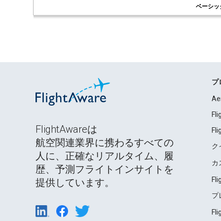
ベーシッ
プ
Ae
Fl
FlightAwareは
Fl
航空関連業界に携わるすべての
ク
人に、正確なリアルタイム、履
カ
歴、予測フライトインサイトを
Fl
提供しています。
プ
Fl