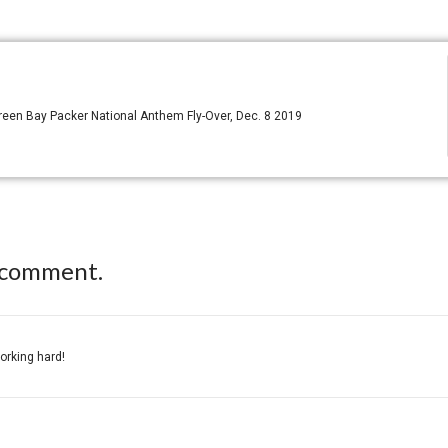
reen Bay Packer National Anthem Fly-Over, Dec. 8 2019
 comment.
working hard!