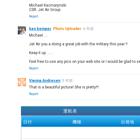
Michael Kacmarynski
CSR: Jet Air Group
Report
ken kemper
Photo Uploader
6 年前
Michael......
Jet Air you a doing a great job with the military this year !!
Keep it up .......
Feel free to use any pics on your web site or I would be glad to s
Report
Vienna Andresen
5 年前
That is a beautiful picture! She is pretty!!!
Report
運航表
日付
機種
出発地