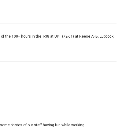
s of the 100+ hours in the T-38 at UPT (72-01) at Reese AFB, Lubbock,
ome photos of our staff having fun while working.