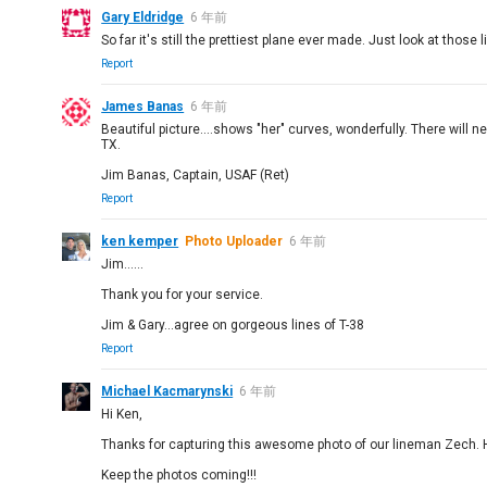
Gary Eldridge
6 年前
So far it's still the prettiest plane ever made. Just look at those
Report
James Banas
6 年前
Beautiful picture....shows "her" curves, wonderfully. There will 
TX.
Jim Banas, Captain, USAF (Ret)
Report
ken kemper
Photo Uploader
6 年前
Jim......
Thank you for your service.
Jim & Gary...agree on gorgeous lines of T-38
Report
Michael Kacmarynski
6 年前
Hi Ken,
Thanks for capturing this awesome photo of our lineman Zech. 
Keep the photos coming!!!