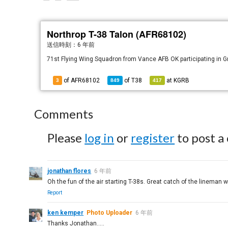
Northrop T-38 Talon (AFR68102)
送信時刻：
6 年前
71st Flying Wing Squadron from Vance AFB OK participating in G
of AFR68102
of
T38
at
KGRB
3
849
417
Comments
Please
log in
or
register
to post a
jonathan flores
6 年前
Oh the fun of the air starting T-38s. Great catch of the lineman 
Report
ken kemper
Photo Uploader
6 年前
Thanks Jonathan.....