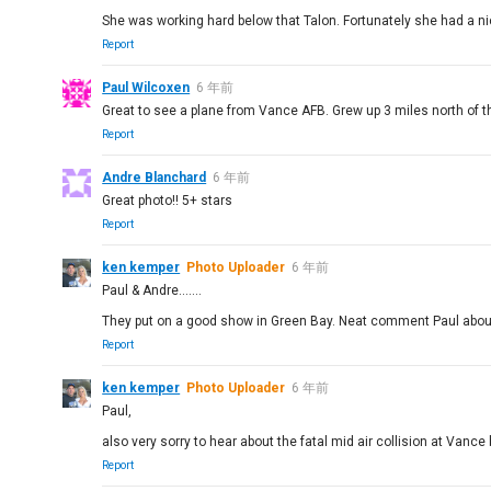
She was working hard below that Talon. Fortunately she had a ni
Report
Paul Wilcoxen
6 年前
Great to see a plane from Vance AFB. Grew up 3 miles north of t
Report
Andre Blanchard
6 年前
Great photo!! 5+ stars
Report
ken kemper
Photo Uploader
6 年前
Paul & Andre.......
They put on a good show in Green Bay. Neat comment Paul about
Report
ken kemper
Photo Uploader
6 年前
Paul,
also very sorry to hear about the fatal mid air collision at Vanc
Report