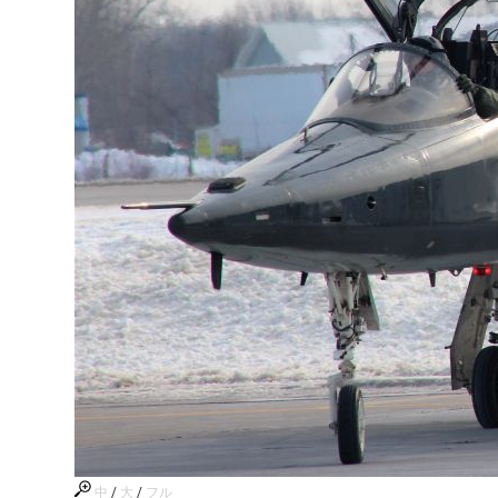
中
/
大
/
フル