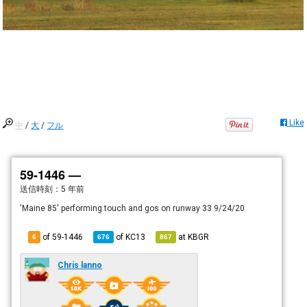
Like
中
/
大
/
フル
59-1446 —
送信時刻：
5 年前
'Maine 85' performing touch and gos on runway 33 9/24/20
of 59-1446
of
KC13
at
KBGR
6
676
867
Chris lanno