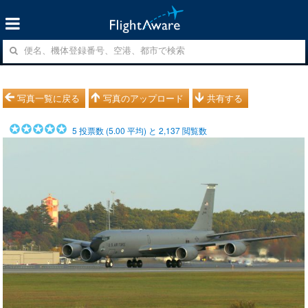
写真一覧に戻る
写真のアップロード
共有する
5
投票数 (
5.00
平均) と
2,137
閲覧数