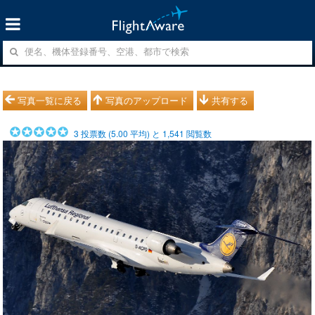
写真一覧に戻る
写真のアップロード
共有する
3
投票数 (
5.00
平均) と
1,541
閲覧数