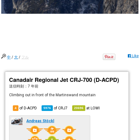
Like
中
/
大
/
フル
Canadair Regional Jet CRJ-700 (D-ACPD)
送信時刻：
7 年前
Climbing out in front of the Martinswand mountain
of D-ACPD
of
CRJ7
at
LOWI
4
5976
20696
Andreas Stöckl