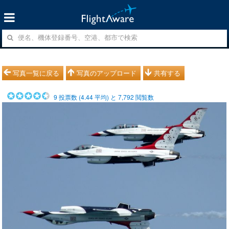
写真一覧に戻る
写真のアップロード
共有する
9
投票数 (
4.44
平均) と
7,792
閲覧数