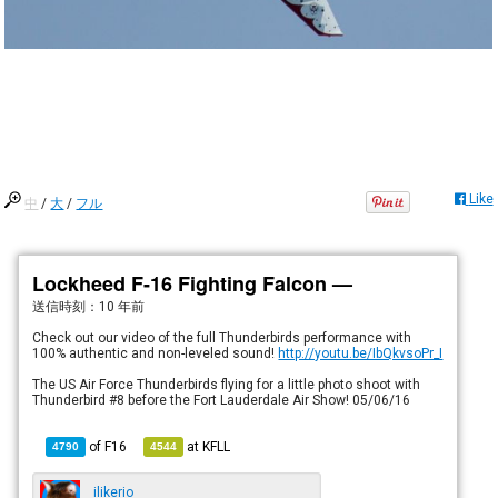
Like
中
/
大
/
フル
Lockheed F-16 Fighting Falcon —
送信時刻：
10 年前
Check out our video of the full Thunderbirds performance with
100% authentic and non-leveled sound!
http://youtu.be/IbQkvsoPr_I
The US Air Force Thunderbirds flying for a little photo shoot with
Thunderbird #8 before the Fort Lauderdale Air Show! 05/06/16
of
F16
at
KFLL
4790
4544
ilikerio