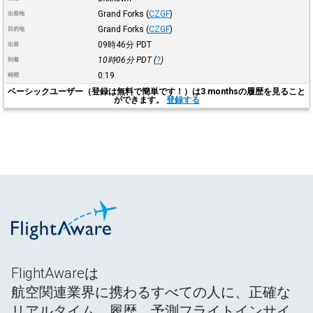
Grand Forks
(
CZGF
)
出発地
Grand Forks
(
CZGF
)
目的地
09時46分
PDT
出発
10時06分
PDT
(
?
)
到着
0:19
時間
ベーシックユーザー（登録は無料で簡単です！）は3 monthsの履歴を見ること
ができます。
登録する
FlightAwareは
航空関連業界に携わるすべての人に、正確な
リアルタイム、履歴、予測フライトインサイ