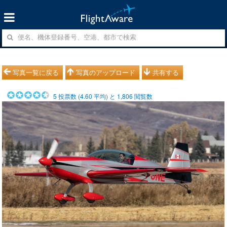
写真一覧に戻る
写真のアップロード
共有する
5
投票数 (
4.60
平均) と
1,806
閲覧数