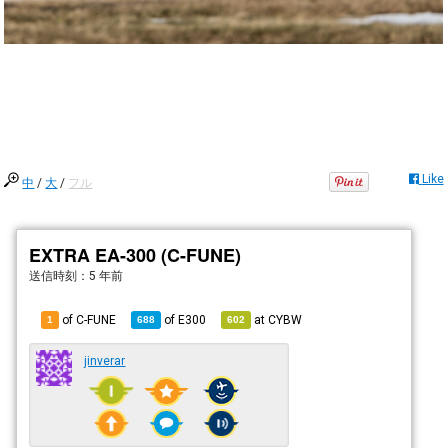
Like
中
/
大
/
フル
EXTRA EA-300 (C-FUNE)
送信時刻：
5 年前
of C-FUNE
of
E300
at
CYBW
1
688
602
jinverar