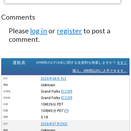
Comments
Please
log in
or
register
to post a
comment.
運航表
1998年のC-FUNEに関する全資料を検索しますか？
今すぐ
購入。1時間以内に入手できます。
2026年08月 5日
日付
Unknown
機種
Grand Forks
(
CZGF
)
出発地
Grand Forks
(
CZGF
)
目的地
10時26分
PDT
出発
10時45分
PDT
(
?
)
到着
0:18
時間
2026年07月29日
日付
Unknown
機種