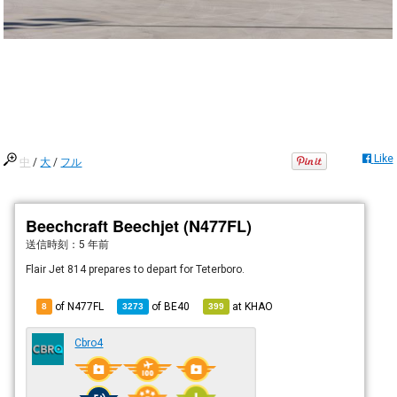
Like
中
/
大
/
フル
Beechcraft Beechjet (N477FL)
送信時刻：
5 年前
Flair Jet 814 prepares to depart for Teterboro.
of N477FL
of
BE40
at
KHAO
8
3273
399
Cbro4