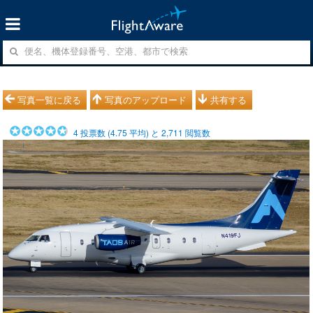
写真一覧に戻る
写真のアップロード
共有する
4
投票数 (
4.75
平均) と
2,711
閲覧数