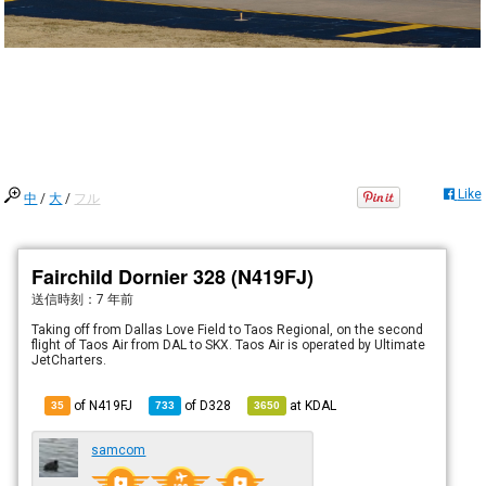
Like
中
/
大
/
フル
Fairchild Dornier 328 (N419FJ)
送信時刻：
7 年前
Taking off from Dallas Love Field to Taos Regional, on the second
flight of Taos Air from DAL to SKX. Taos Air is operated by Ultimate
JetCharters.
of N419FJ
of
D328
at
KDAL
35
733
3650
samcom