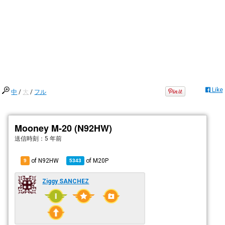
Like
中
/
大
/
フル
Mooney M-20 (N92HW)
送信時刻：
5 年前
of N92HW
of
M20P
9
5343
Ziggy SANCHEZ