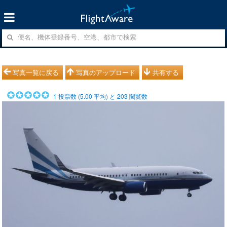
写真一覧に戻る
写真のアップロード
共有する
1
投票数 (
5.00
平均) と
203
閲覧数