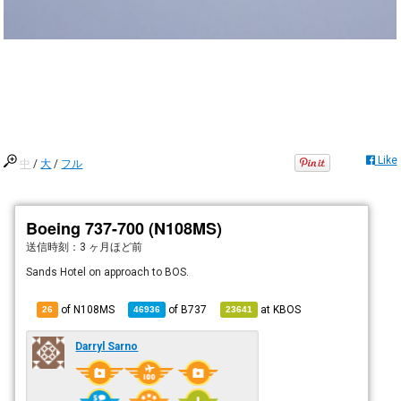
Like
中
/
大
/
フル
Boeing 737-700 (N108MS)
送信時刻：
3 ヶ月ほど前
Sands Hotel on approach to BOS.
of N108MS
of
B737
at
KBOS
26
46936
23641
Darryl Sarno