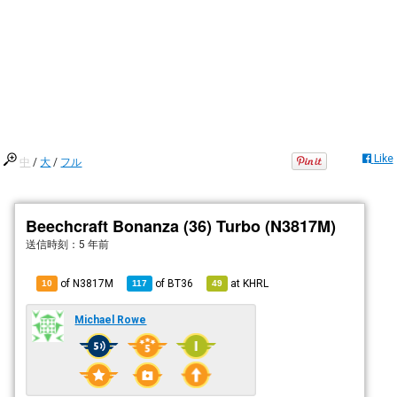
Like
中
/
大
/
フル
Beechcraft Bonanza (36) Turbo (N3817M)
送信時刻：
5 年前
of N3817M
of
BT36
at
KHRL
10
117
49
Michael Rowe