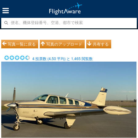
写真一覧に戻る
写真のアップロード
共有する
4
投票数 (
4.50
平均) と
1,465
閲覧数