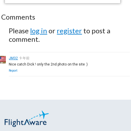
Comments
Please
log in
or
register
to post a
comment.
JM32
9 年前
Nice catch Dick ! only the 2nd photo on the site :)
Report