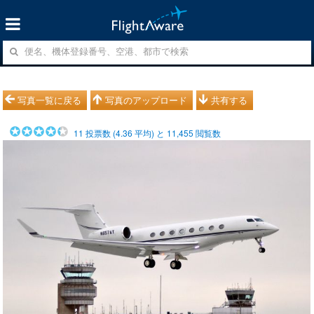
写真一覧に戻る
写真のアップロード
共有する
11
投票数 (
4.36
平均) と
11,455
閲覧数