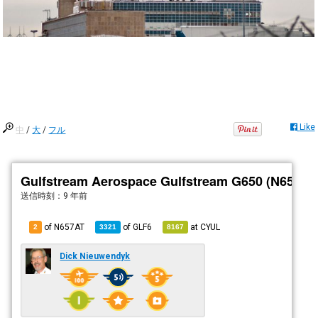
Like
中
/
大
/
フル
Gulfstream Aerospace Gulfstream G650 (N657AT
送信時刻：
9 年前
of N657AT
of
GLF6
at
CYUL
2
3321
8167
Dick Nieuwendyk