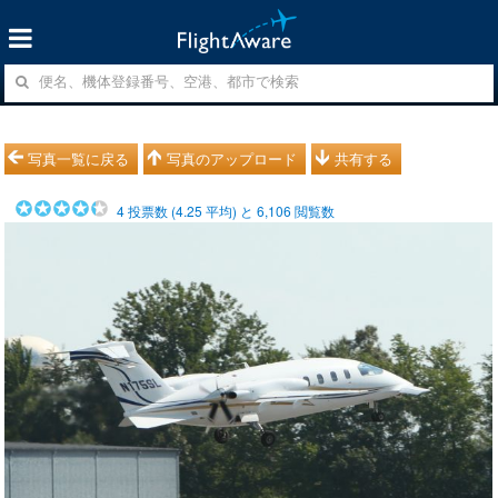
写真一覧に戻る
写真のアップロード
共有する
4
投票数 (
4.25
平均) と
6,106
閲覧数