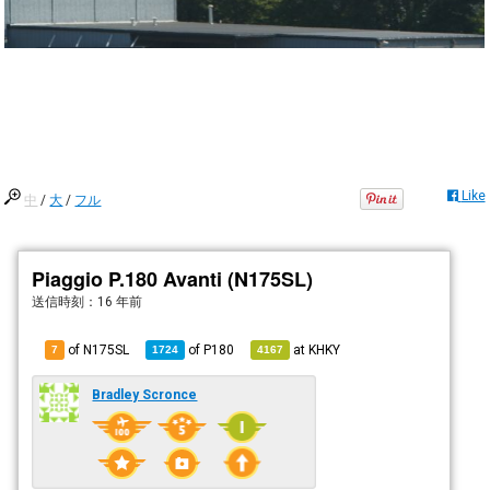
Like
中
/
大
/
フル
Piaggio P.180 Avanti (N175SL)
送信時刻：
16 年前
of N175SL
of
P180
at
KHKY
7
1724
4167
Bradley Scronce