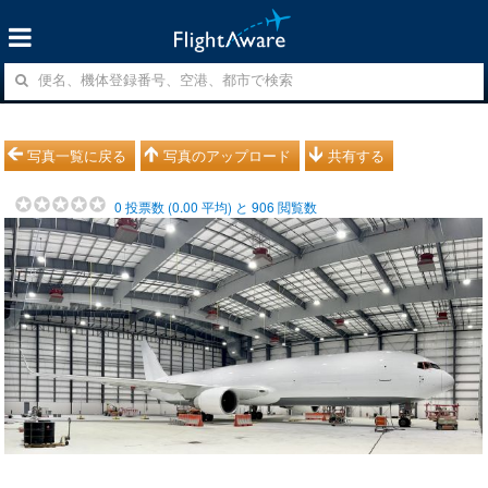
写真一覧に戻る
写真のアップロード
共有する
0
投票数 (
0.00
平均) と
906
閲覧数