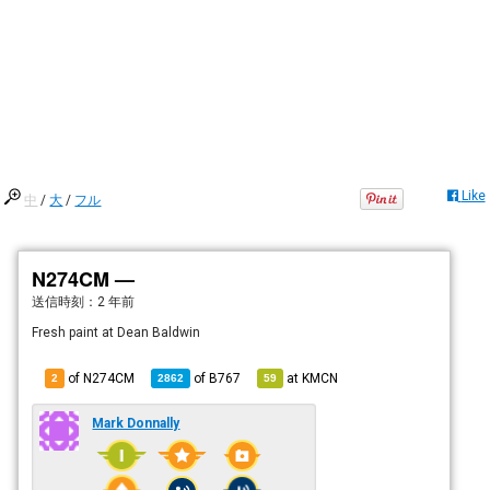
Like
中
/
大
/
フル
N274CM —
送信時刻：
2 年前
Fresh paint at Dean Baldwin
of N274CM
of
B767
at
KMCN
2
2862
59
Mark Donnally