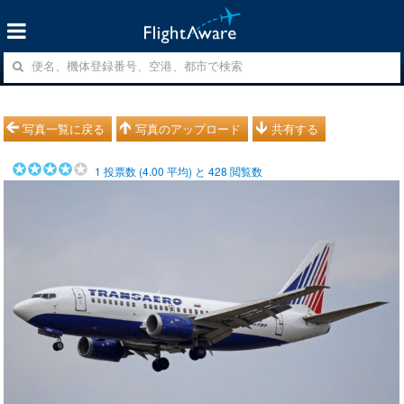
写真一覧に戻る
写真のアップロード
共有する
1
投票数 (
4.00
平均) と
428
閲覧数