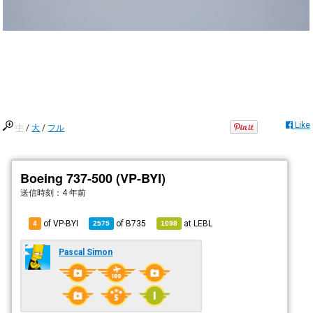
Like
中
/
大
/
フル
Boeing 737-500 (VP-BYI)
送信時刻：
4 年前
of VP-BYI
of
B735
at
LEBL
4
2575
1098
Pascal Simon