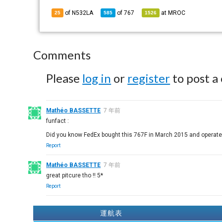
of N532LA
of
767
at
MROC
25
585
1526
Comments
Please
log in
or
register
to post a
Mathéo BASSETTE
7 年前
funfact :
Did you know FedEx bought this 767F in March 2015 and operated 
Report
Mathéo BASSETTE
7 年前
great pitcure tho !! 5*
Report
運航表