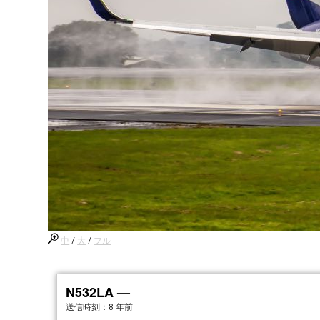
中
/
大
/
フル
N532LA —
送信時刻：
8 年前