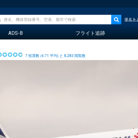
便名を
ADS-B
フライト追跡
7
投票数 (
4.71
平均) と
8,283
閲覧数