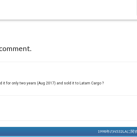
 comment.
it for only two years (Aug 2017) and sold it to Latam Cargo ?
1998年のN532LA