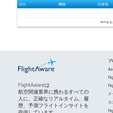
日付
機種
出発地
ベーシッ
プ
Ae
Fl
FlightAwareは
Fl
航空関連業界に携わるすべての
ク
人に、正確なリアルタイム、履
カ
歴、予測フライトインサイトを
Fl
提供しています。