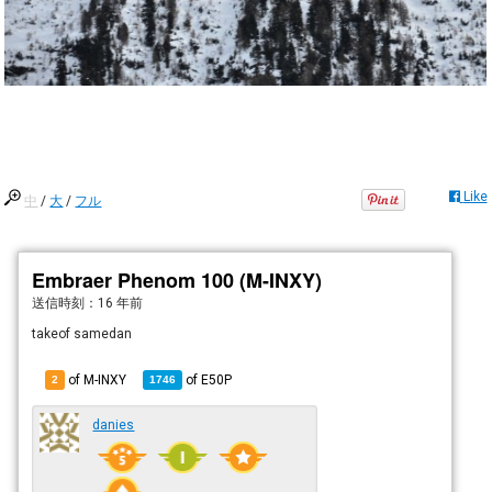
Like
中
/
大
/
フル
Embraer Phenom 100 (M-INXY)
送信時刻：
16 年前
takeof samedan
of M-INXY
of
E50P
2
1746
danies