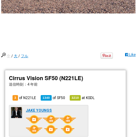
Like
中
/
大
/
フル
Cirrus Vision SF50 (N221LE)
送信時刻：
4 年前
of N221LE
of
SF50
at
KSDL
3
1340
3210
JAKE YOUNGS