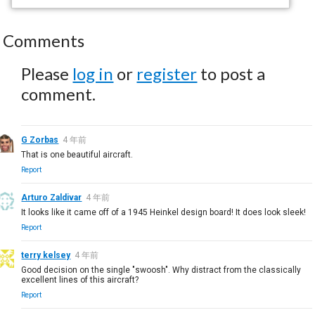
Comments
Please
log in
or
register
to post a
comment.
G Zorbas
4 年前
That is one beautiful aircraft.
Report
Arturo Zaldivar
4 年前
It looks like it came off of a 1945 Heinkel design board! It does look sleek!
Report
terry kelsey
4 年前
Good decision on the single "swoosh". Why distract from the classically
excellent lines of this aircraft?
Report