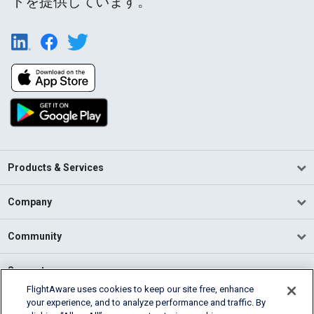
トを提供しています。
Products & Services
Company
Community
Support
FlightAware uses cookies to keep our site free, enhance
your experience, and to analyze performance and traffic. By
English (USA)