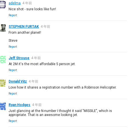
adelma
4 年前
Nice shot - sure looks like fun!
Report
STEPHEN FURTAK
4 年前
From another planet!
Steve
Report
Jeff Strouse
4 年前
At 2M it's the most affordable 5 person jet.
Report
Donald Vitz
4 年前
Love how it shares a registration number with a Robinson Helicopter.
Report
Ryan Hodges
4 年前
Just glancing at the N-number I thought it said "MISSILE", which is
appropriate. That is an awesome looking jet.
Report