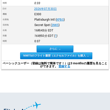
0:33
時間
2026年07月30日
日付
E300
機種
Plattsburgh Intl
(
KPBG
)
出発地
Secret Spot
(
3NK5
)
目的地
16時43分
EDT
出発
16時50分
EDT
(
?
)
到着
0:07
時間
さらに →
N98TSのフライト履歴（エクセルファイル）を購入 →
ベーシックユーザー（登録は無料で簡単です！）は3 monthsの履歴を見ること
ができます。
登録する