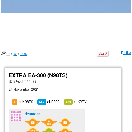
Like
中
/
大
/
フル
EXTRA EA-300 (N98TS)
送信時刻：
4 年前
24 November 2021
of N98TS
of
E300
at
KBTV
1
687
420
deanteam