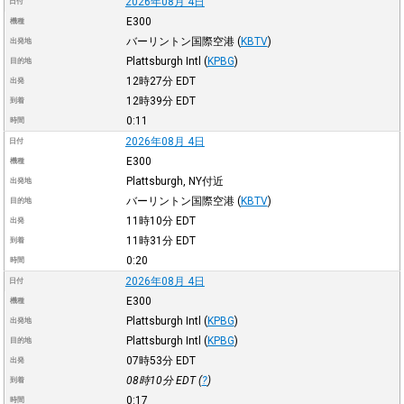
2026年08月 4日
日付
E300
機種
バーリントン国際空港
(
KBTV
)
出発地
Plattsburgh Intl
(
KPBG
)
目的地
12時27分
EDT
出発
12時39分
EDT
到着
0:11
時間
2026年08月 4日
日付
E300
機種
Plattsburgh, NY付近
出発地
バーリントン国際空港
(
KBTV
)
目的地
11時10分
EDT
出発
11時31分
EDT
到着
0:20
時間
2026年08月 4日
日付
E300
機種
Plattsburgh Intl
(
KPBG
)
出発地
Plattsburgh Intl
(
KPBG
)
目的地
07時53分
EDT
出発
08時10分
EDT
(
?
)
到着
0:17
時間