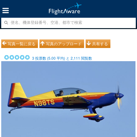
写真一覧に戻る
写真のアップロード
共有する
3
投票数 (
5.00
平均) と
2,111
閲覧数