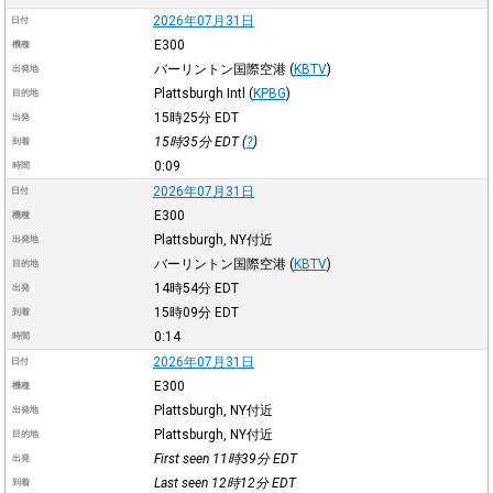
2026年07月31日
日付
E300
機種
バーリントン国際空港
(
KBTV
)
出発地
Plattsburgh Intl
(
KPBG
)
目的地
15時25分
EDT
出発
15時35分
EDT
(
?
)
到着
0:09
時間
2026年07月31日
日付
E300
機種
Plattsburgh, NY付近
出発地
バーリントン国際空港
(
KBTV
)
目的地
14時54分
EDT
出発
15時09分
EDT
到着
0:14
時間
2026年07月31日
日付
E300
機種
Plattsburgh, NY付近
出発地
Plattsburgh, NY付近
目的地
First seen 11時39分
EDT
出発
Last seen 12時12分
EDT
到着