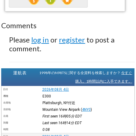
Comments
Please
log in
or
register
to post a
comment.
運航表
1998年のN98TSに関する全資料を検索しますか？
今すぐ
購入。1時間以内に入手できます。
2026年08月 4日
日付
E300
機種
Plattsburgh, NY付近
出発地
Mountain View Airpark
(
4NY0
)
目的地
First seen 16時05分
EDT
出発
Last seen 16時14分
EDT
到着
0:08
時間