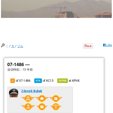
Like
中
/
大
/
フル
07-1486 —
送信時刻：
15 年前
of 07-1486
of
KC13
at
KPHX
1
676
20785
Zdenek Bubak