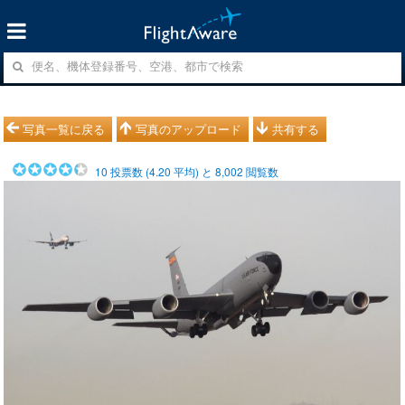
写真一覧に戻る
写真のアップロード
共有する
10
投票数 (
4.20
平均) と
8,002
閲覧数