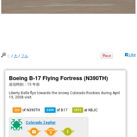
Like
中
/
大
/
フル
Boeing B-17 Flying Fortress (N390TH)
送信時刻：
15 年前
Liberty Belle flys towards the snowy Colorado Rockies during April
19, 2008 visit.
of N390TH
of
B17
at
KBJC
113
2339
1571
Colorado Zephyr