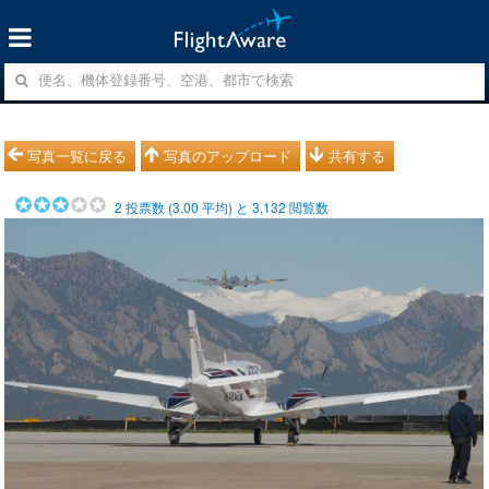
写真一覧に戻る
写真のアップロード
共有する
2
投票数 (
3.00
平均) と
3,132
閲覧数