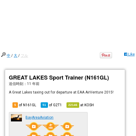
Like
中
/
大
/
フル
GREAT LAKES Sport Trainer (N161GL)
送信時刻：
11 年前
A Great Lakes taxing out for departure at EAA AirVenture 2015!
of N161GL
of
G2T1
at
KOSH
5
51
22146
BayAreaAviation