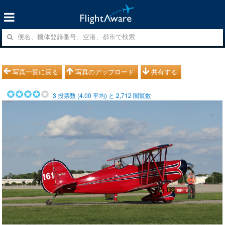
写真一覧に戻る
写真のアップロード
共有する
3
投票数 (
4.00
平均) と
2,712
閲覧数