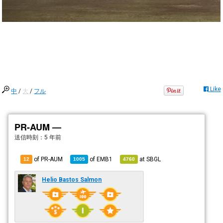
Like
中
/
大
/
フル
PR-AUM —
送信時刻：
5 年前
of PR-AUM
of
EMB1
at
SBGL
12
1005
4760
Helio Bastos Salmon