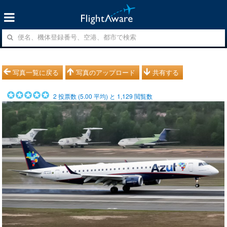
写真一覧に戻る
写真のアップロード
共有する
2
投票数 (
5.00
平均) と
1,129
閲覧数