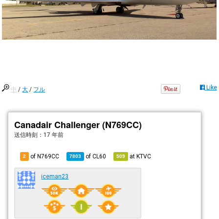
Like
中
/
大
/
フル
Canadair Challenger (N769CC)
送信時刻：
17 年前
of N769CC
of
CL60
at
KTVC
2
7803
509
iceman23