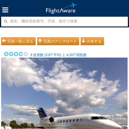
写真一覧に戻る
写真のアップロード
共有する
3
投票数 (
3.67
平均) と
4,307
閲覧数