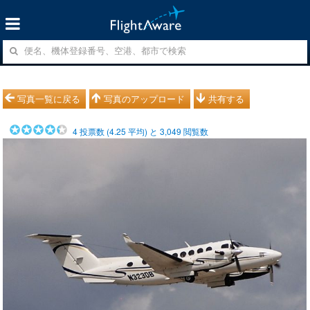
写真一覧に戻る
写真のアップロード
共有する
4
投票数 (
4.25
平均) と
3,049
閲覧数