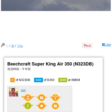
Like
中
/
大
/
フル
Beechcraft Super King Air 350 (N323DB)
送信時刻：
9 年前
of N323DB
of
B350
at
KMEM
5
3165
1645
pvn