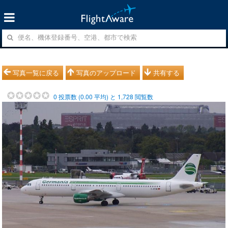
写真一覧に戻る
写真のアップロード
共有する
0
投票数 (
0.00
平均) と
1,728
閲覧数