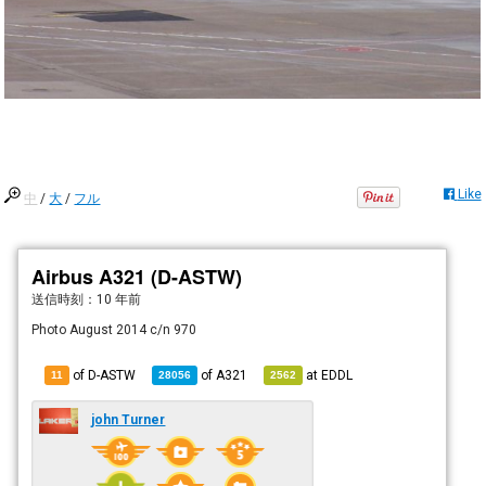
Like
中
/
大
/
フル
Airbus A321 (D-ASTW)
送信時刻：
10 年前
Photo August 2014 c/n 970
of D-ASTW
of
A321
at
EDDL
11
28056
2562
john Turner