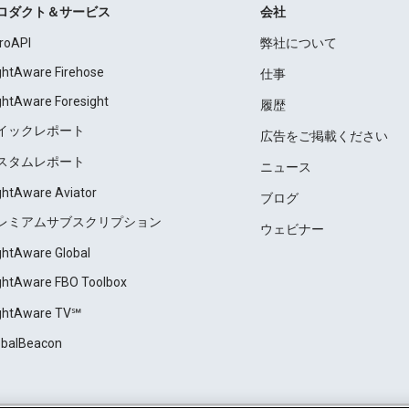
ロダクト＆サービス
会社
roAPI
弊社について
ightAware Firehose
仕事
ightAware Foresight
履歴
イックレポート
広告をご掲載ください
スタムレポート
ニュース
ightAware Aviator
ブログ
レミアムサブスクリプション
ウェビナー
ightAware Global
ightAware FBO Toolbox
ightAware TV℠
obalBeacon