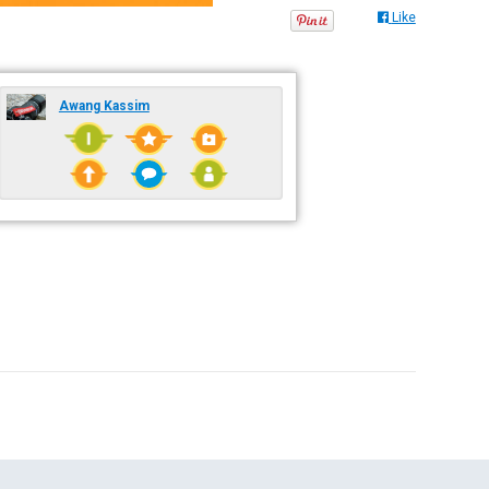
Like
Awang Kassim