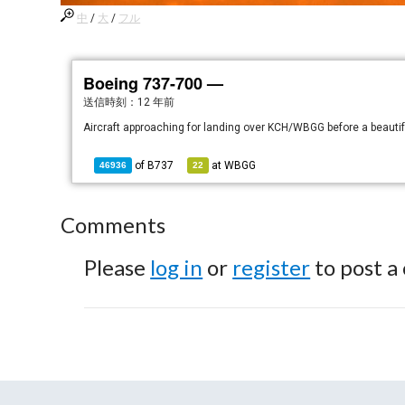
中
/
大
/
フル
Boeing 737-700 —
送信時刻：
12 年前
Aircraft approaching for landing over KCH/WBGG before a beautif
of
B737
at
WBGG
46936
22
Comments
Please
log in
or
register
to post a