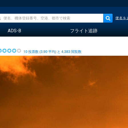
便名を
ADS-B
フライト追跡
10
投票数 (
3.90
平均) と
4,383
閲覧数