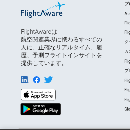
プ
Ae
Fl
FlightAwareは
Fl
航空関連業界に携わるすべての
ク
人に、正確なリアルタイム、履
カ
歴、予測フライトインサイトを
Fl
提供しています。
プ
Fl
Fl
Fl
Gl