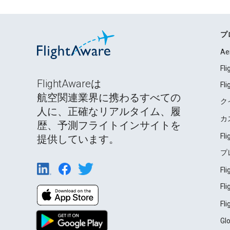
プ
Ae
Fl
FlightAwareは
Fl
航空関連業界に携わるすべての
ク
人に、正確なリアルタイム、履
カ
歴、予測フライトインサイトを
Fl
提供しています。
プ
Fl
Fl
Fl
Gl