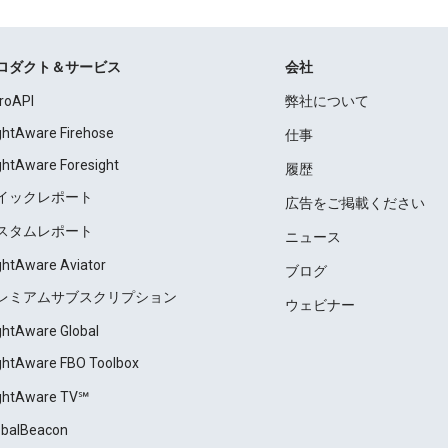
ロダクト＆サービス
会社
roAPI
弊社について
ightAware Firehose
仕事
ightAware Foresight
履歴
イックレポート
広告をご掲載ください
スタムレポート
ニュース
ightAware Aviator
ブログ
レミアムサブスクリプション
ウェビナー
ightAware Global
ightAware FBO Toolbox
ightAware TV℠
obalBeacon