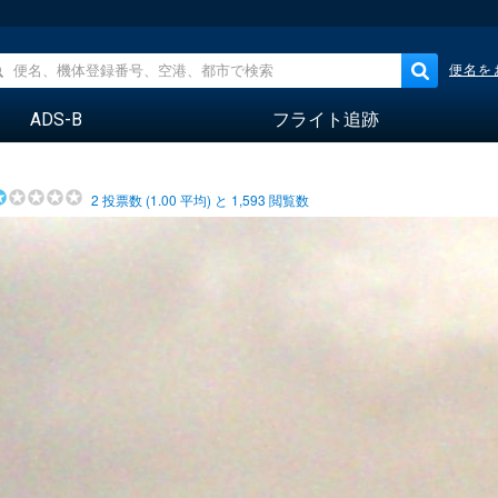
便名を
ADS-B
フライト追跡
2
投票数 (
1.00
平均) と
1,593
閲覧数