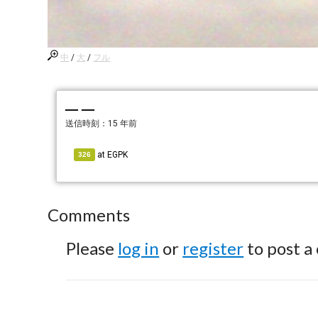
中
/
大
/
フル
— —
送信時刻：
15 年前
at
EGPK
326
Comments
Please
log in
or
register
to post a