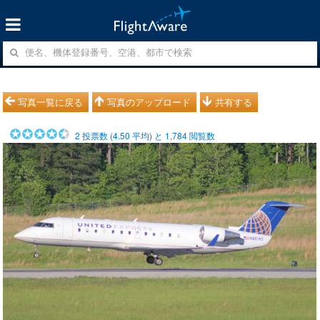
写真一覧に戻る
写真のアップロード
共有する
2
投票数 (
4.50
平均) と
1,784
閲覧数