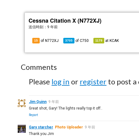
Cessna Citation X (N772XJ)
送信時刻：
9 年前
of N772XJ
of
C750
at
KCAK
15
3705
1179
Comments
Please
log in
or
register
to post a
Jim Quinn
9 年前
Great shot, Gary! The lights really top it off..
Report
Gary starcher
Photo Uploader
9 年前
Thank you Jim