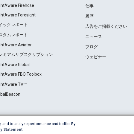
ightAware Firehose
仕事
ightAware Foresight
履歴
イックレポート
広告をご掲載ください
スタムレポート
ニュース
ightAware Aviator
ブログ
レミアムサブスクリプション
ウェビナー
ightAware Global
ightAware FBO Toolbox
ightAware TV℠
obalBeacon
, and to analyze performance and traffic. By
Cookie Settings
y Statement