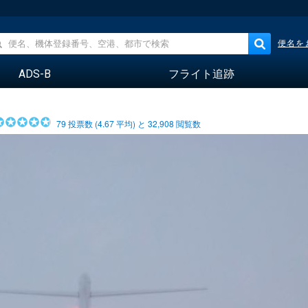
便名を
ADS-B
フライト追跡
79
投票数 (
4.67
平均) と
32,908
閲覧数