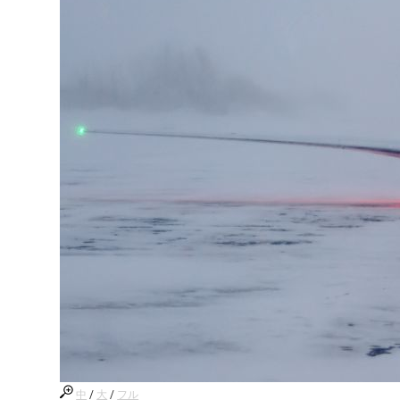
中
/
大
/
フル