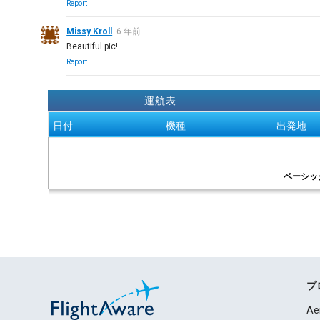
Report
Missy Kroll
6 年前
Beautiful pic!
Report
運航表
日付
機種
出発地
ベーシッ
プ
Ae