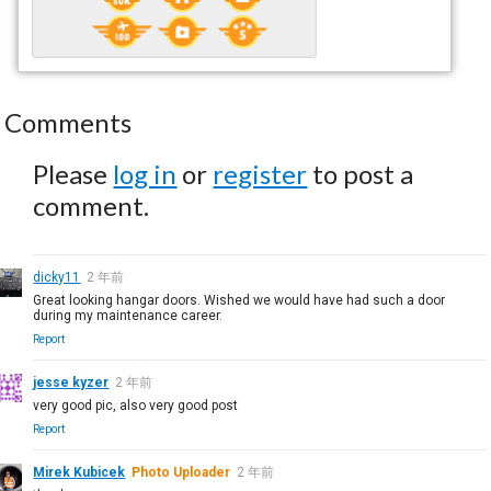
Comments
Please
log in
or
register
to post a
comment.
dicky11
2 年前
Great looking hangar doors. Wished we would have had such a door
during my maintenance career.
Report
jesse kyzer
2 年前
very good pic, also very good post
Report
Mirek Kubicek
Photo Uploader
2 年前