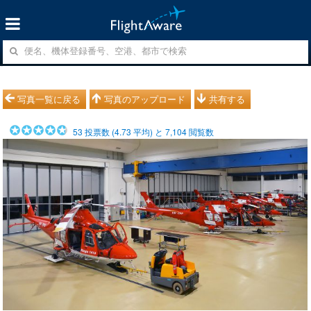
写真一覧に戻る
写真のアップロード
共有する
53
投票数 (
4.73
平均) と
7,104
閲覧数