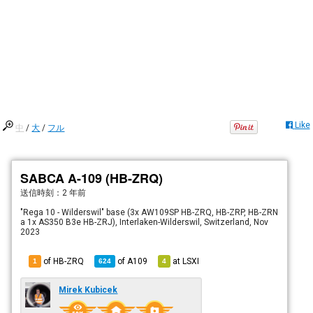
Like
中
/
大
/
フル
SABCA A-109 (HB-ZRQ)
送信時刻：
2 年前
"Rega 10 - Wilderswil" base (3x AW109SP HB-ZRQ, HB-ZRP, HB-ZRN
a 1x AS350 B3e HB-ZRJ), Interlaken-Wilderswil, Switzerland, Nov
2023
of HB-ZRQ
of
A109
at
LSXI
1
624
4
Mirek Kubicek