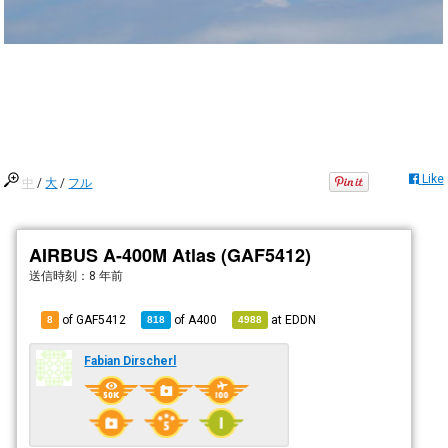
Like
中
/
大
/
フル
AIRBUS A-400M Atlas (GAF5412)
送信時刻：
8 年前
of GAF5412
of
A400
at
EDDN
8
818
4988
Fabian Dirscherl