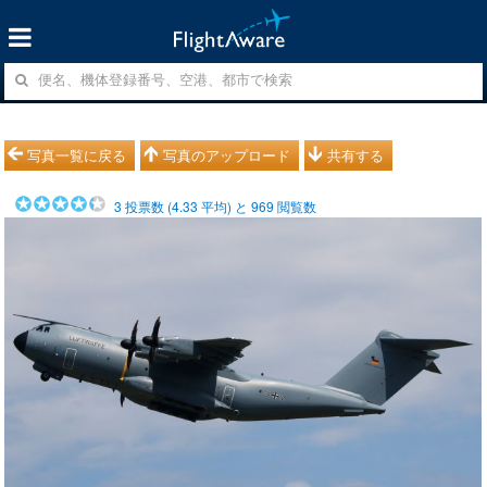
写真一覧に戻る
写真のアップロード
共有する
3
投票数 (
4.33
平均) と
969
閲覧数