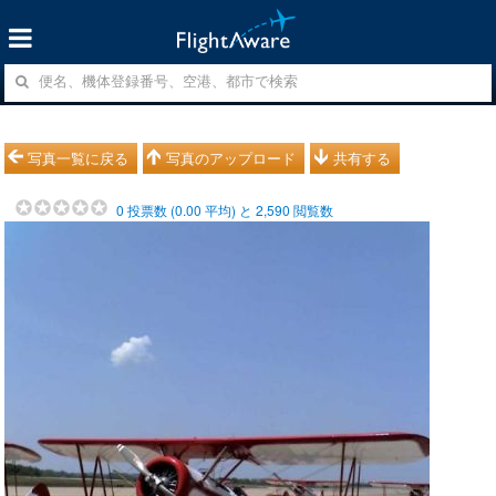
写真一覧に戻る
写真のアップロード
共有する
0
投票数 (
0.00
平均) と
2,590
閲覧数