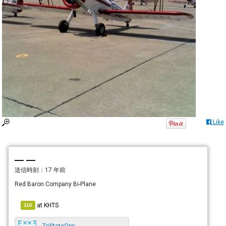
Like
— —
送信時刻：
17 年前
Red Baron Company Bi-Plane
at
KHTS
110
TriStateOps