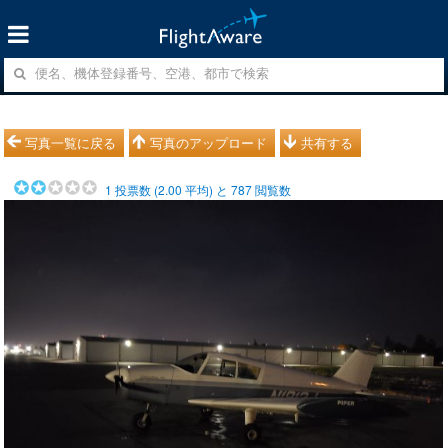
写真一覧に戻る
写真のアップロード
共有する
1
投票数 (
2.00
平均) と
787
閲覧数