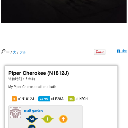
Like
中
/
大
/
フル
Piper Cherokee (N1812J)
送信時刻：
6 年前
My Piper Cherokee after a bath
of N1812J
of
P28A
at
KFCH
5
17796
56
matt gardner