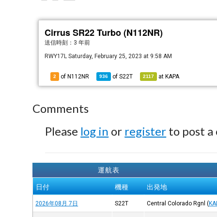
Cirrus SR22 Turbo (N112NR)
送信時刻：
3 年前
RWY17L Saturday, February 25, 2023 at 9:58 AM
of N112NR
of
S22T
at
KAPA
2
936
2117
Comments
Please
log in
or
register
to post a
運航表
日付
機種
出発地
2026年08月 7日
S22T
Central Colorado Rgnl
(
KA