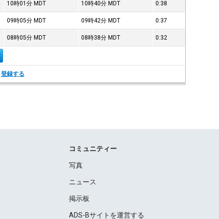
10時01分
MDT
10時40分
MDT
0:38
09時05分
MDT
09時42分
MDT
0:37
08時05分
MDT
08時38分
MDT
0:32
。
登録する
コミュニティー
写真
ニュース
掲示板
ADS-Bサイトを運営する