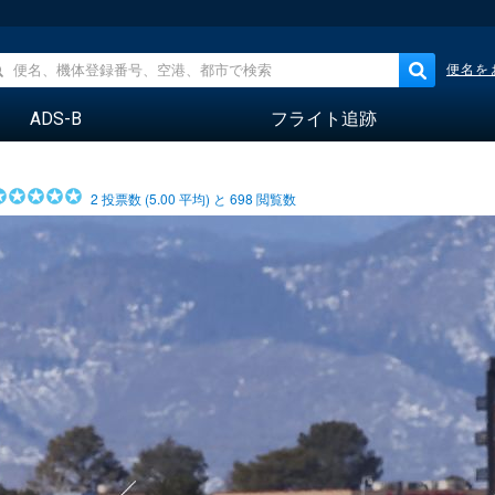
便名を
ADS-B
フライト追跡
2
投票数 (
5.00
平均) と
698
閲覧数