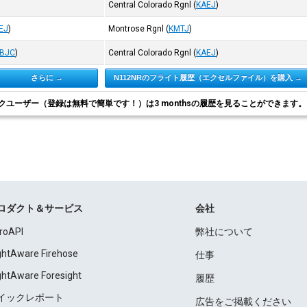
Central Colorado Rgnl
(
KAEJ
)
EJ
)
Montrose Rgnl
(
KMTJ
)
BJC
)
Central Colorado Rgnl
(
KAEJ
)
さらに →
N112NRのフライト履歴（エクセルファイル）を購入 →
クユーザー（登録は無料で簡単です！）は3 monthsの履歴を見ることができます
ロダクト＆サービス
会社
roAPI
弊社について
ightAware Firehose
仕事
ightAware Foresight
履歴
イックレポート
広告をご掲載ください