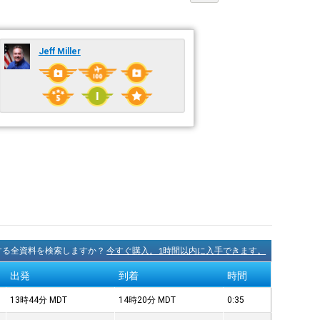
Jeff Miller
に関する全資料を検索しますか？
今すぐ購入。1時間以内に入手できます。
出発
到着
時間
13時44分
MDT
14時20分
MDT
0:35