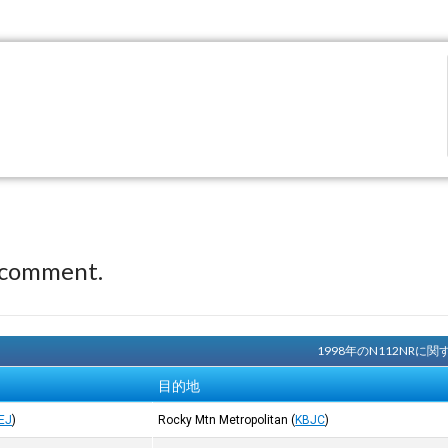
 comment.
1998年のN112NR
目的地
EJ
)
Rocky Mtn Metropolitan
(
KBJC
)