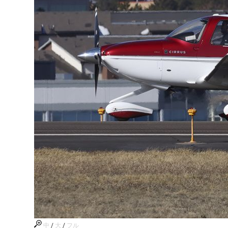
中
/
大
/
フル