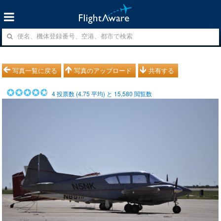
写真一覧に戻る
写真のアップロード
共有する
4
投票数 (
4.75
平均) と
15,580
閲覧数