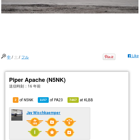
Like
中
/
大
/
フル
Piper Apache (N5NK)
送信時刻：
16 年前
of N5NK
of
PA23
at
KLBB
2
1157
7467
Jay Wischkaemper