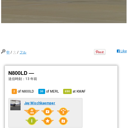
Like
中
/
大
/
フル
N800LD —
送信時刻：
13 年前
of N800LD
of
MERL
at
KMAF
2
30
690
Jay Wischkaemper