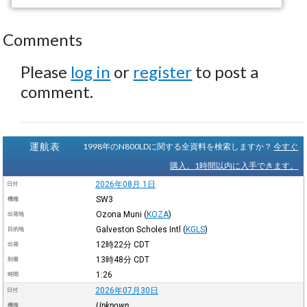
Comments
Please
log in
or
register
to post a
comment.
運航表
1998年のN800LDに関する全資料を検索しますか？
今すぐ
購入。1時間以内に入手できます。
2026年08月 1日
日付
SW3
機種
Ozona Muni
(
KOZA
)
出発地
Galveston Scholes Intl
(
KGLS
)
目的地
12時22分
CDT
出発
13時48分
CDT
到着
1:26
時間
2026年07月30日
日付
Unknown
機種