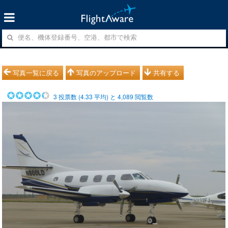
写真一覧に戻る
写真のアップロード
共有する
3
投票数 (
4.33
平均) と
4,089
閲覧数