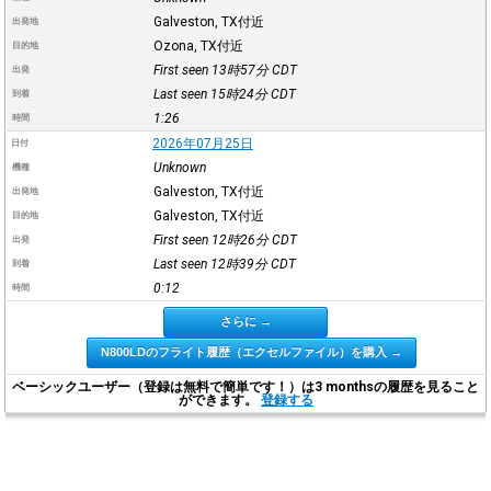
Galveston, TX付近
出発地
Ozona, TX付近
目的地
First seen 13時57分
CDT
出発
Last seen 15時24分
CDT
到着
1:26
時間
2026年07月25日
日付
Unknown
機種
Galveston, TX付近
出発地
Galveston, TX付近
目的地
First seen 12時26分
CDT
出発
Last seen 12時39分
CDT
到着
0:12
時間
さらに →
N800LDのフライト履歴（エクセルファイル）を購入 →
ベーシックユーザー（登録は無料で簡単です！）は3 monthsの履歴を見ること
ができます。
登録する