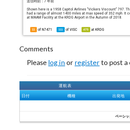
送信時刻：
7 年前
Shown here is a 1958 Capitol Airlines "Vickers Viscount" 797. Th
had a range of almost 1400 miles at max speed of 352 mph. It co
at MAAM Facility at the KRDG Airport in the Autumn of 2018.
of N7471
of
VISC
at
KRDG
11
111
475
Comments
Please
log in
or
register
to post a
運航表
日付
機種
出発地
ベーシッ