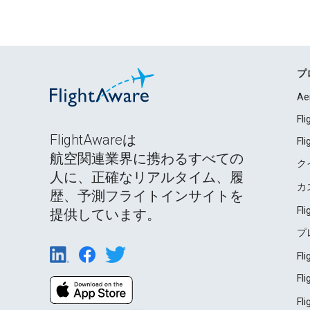
プ
Ae
Fl
FlightAwareは
Fl
航空関連業界に携わるすべての
ク
人に、正確なリアルタイム、履
カ
歴、予測フライトインサイトを
Fl
提供しています。
プ
Fl
Fl
Fl