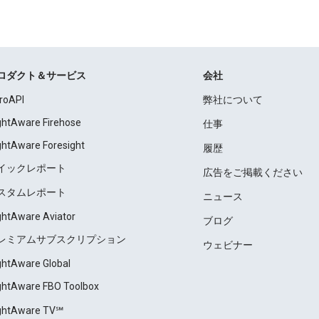
ロダクト＆サービス
会社
roAPI
弊社について
ightAware Firehose
仕事
ightAware Foresight
履歴
イックレポート
広告をご掲載ください
スタムレポート
ニュース
ightAware Aviator
ブログ
レミアムサブスクリプション
ウェビナー
ightAware Global
ightAware FBO Toolbox
ightAware TV℠