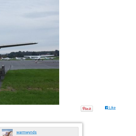
Like
warmwynds