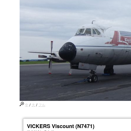
中
/
大
/
フル
VICKERS Viscount (N7471)