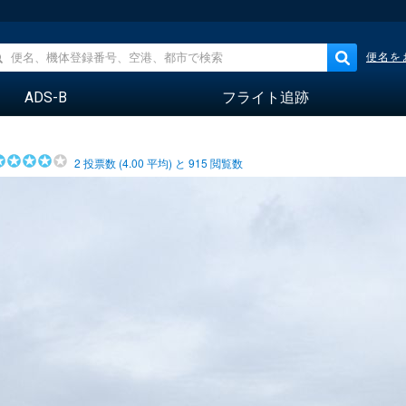
便名を
ADS-B
フライト追跡
2
投票数 (
4.00
平均) と
915
閲覧数