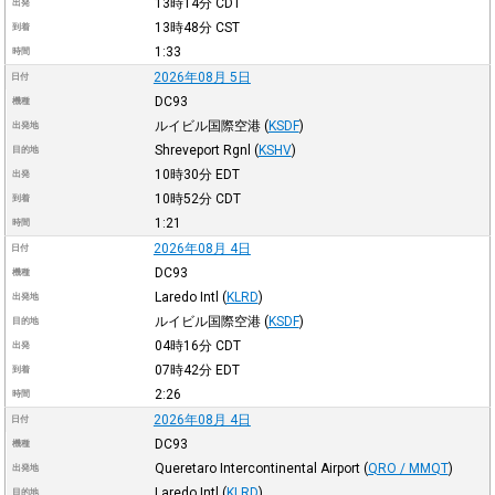
13時14分
CDT
出発
13時48分
CST
到着
1:33
時間
2026年08月 5日
日付
DC93
機種
ルイビル国際空港
(
KSDF
)
出発地
Shreveport Rgnl
(
KSHV
)
目的地
10時30分
EDT
出発
10時52分
CDT
到着
1:21
時間
2026年08月 4日
日付
DC93
機種
Laredo Intl
(
KLRD
)
出発地
ルイビル国際空港
(
KSDF
)
目的地
04時16分
CDT
出発
07時42分
EDT
到着
2:26
時間
2026年08月 4日
日付
DC93
機種
Queretaro Intercontinental Airport
(
QRO / MMQT
)
出発地
Laredo Intl
(
KLRD
)
目的地