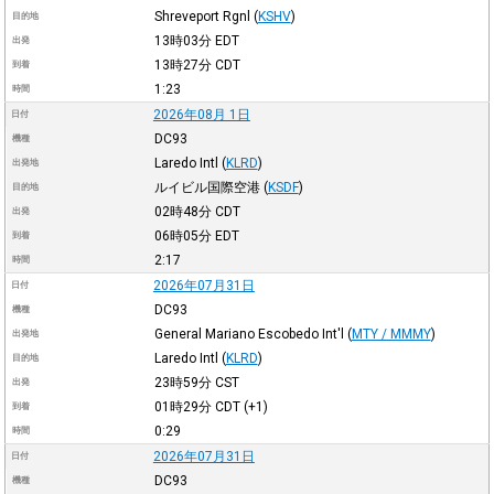
Shreveport Rgnl
(
KSHV
)
目的地
13時03分
EDT
出発
13時27分
CDT
到着
1:23
時間
2026年08月 1日
日付
DC93
機種
Laredo Intl
(
KLRD
)
出発地
ルイビル国際空港
(
KSDF
)
目的地
02時48分
CDT
出発
06時05分
EDT
到着
2:17
時間
2026年07月31日
日付
DC93
機種
General Mariano Escobedo Int'l
(
MTY / MMMY
)
出発地
Laredo Intl
(
KLRD
)
目的地
23時59分
CST
出発
01時29分
CDT
(+1)
到着
0:29
時間
2026年07月31日
日付
DC93
機種