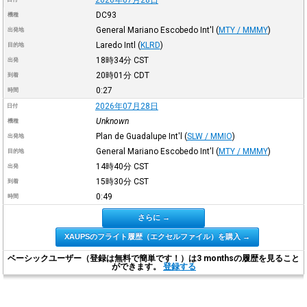
DC93
機種
General Mariano Escobedo Int'l
(
MTY / MMMY
)
出発地
Laredo Intl
(
KLRD
)
目的地
18時34分
CST
出発
20時01分
CDT
到着
0:27
時間
2026年07月28日
日付
Unknown
機種
Plan de Guadalupe Int'l
(
SLW / MMIO
)
出発地
General Mariano Escobedo Int'l
(
MTY / MMMY
)
目的地
14時40分
CST
出発
15時30分
CST
到着
0:49
時間
さらに →
XAUPSのフライト履歴（エクセルファイル）を購入 →
ベーシックユーザー（登録は無料で簡単です！）は3 monthsの履歴を見ること
ができます。
登録する