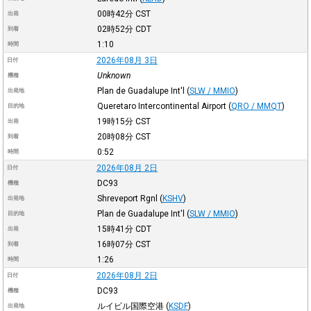
00時42分
CST
出発
02時52分
CDT
到着
1:10
時間
2026年08月 3日
日付
Unknown
機種
Plan de Guadalupe Int'l
(
SLW / MMIO
)
出発地
Queretaro Intercontinental Airport
(
QRO / MMQT
)
目的地
19時15分
CST
出発
20時08分
CST
到着
0:52
時間
2026年08月 2日
日付
DC93
機種
Shreveport Rgnl
(
KSHV
)
出発地
Plan de Guadalupe Int'l
(
SLW / MMIO
)
目的地
15時41分
CDT
出発
16時07分
CST
到着
1:26
時間
2026年08月 2日
日付
DC93
機種
ルイビル国際空港
(
KSDF
)
出発地