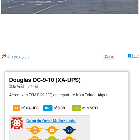
Like
中
/
大
/
フル
Douglas DC-9-10 (XA-UPS)
送信時刻：
7 年前
Aeronaves TSM DC9-33F, on departure from Toluca Airport.
of XA-UPS
of
DC91
at
MMTO
14
860
326
Gerardo Omar Muñoz Ledo