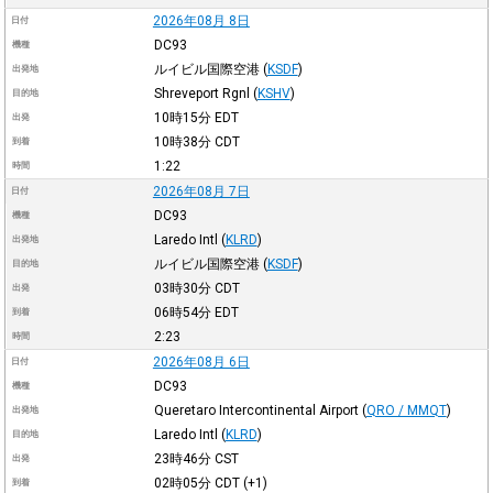
2026年08月 8日
日付
DC93
機種
ルイビル国際空港
(
KSDF
)
出発地
Shreveport Rgnl
(
KSHV
)
目的地
10時15分
EDT
出発
10時38分
CDT
到着
1:22
時間
2026年08月 7日
日付
DC93
機種
Laredo Intl
(
KLRD
)
出発地
ルイビル国際空港
(
KSDF
)
目的地
03時30分
CDT
出発
06時54分
EDT
到着
2:23
時間
2026年08月 6日
日付
DC93
機種
Queretaro Intercontinental Airport
(
QRO / MMQT
)
出発地
Laredo Intl
(
KLRD
)
目的地
23時46分
CST
出発
02時05分
CDT
(+1)
到着