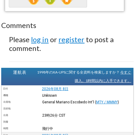
Comments
Please
log in
or
register
to post a
comment.
運航表
1998年のXA-UPSに関する全資料を検索しますか？
今すぐ
購入。1時間以内に入手できます。
2026年08月 8日
日付
Unknown
機種
General Mariano Escobedo Int'l
(
MTY / MMMY
)
出発地
目的地
23時26分
CST
出発
到着
飛行中
時間