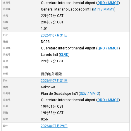
Queretaro Intercontinental Airport
(
QRO / MMQT
)
出発地
General Mariano Escobedo Int'l
(
MTY / MMMY
)
目的地
22時07分
CST
出発
23時09分
CST
到着
1:01
時間
2026年07月31日
日付
DC93
機種
Queretaro Intercontinental Airport
(
QRO / MMQT
)
出発地
Laredo Intl
(
KLRD
)
目的地
22時07分
CST
出発
到着
目的地外着陸
時間
2026年07月31日
日付
Unknown
機種
Plan de Guadalupe Int'l
(
SLW / MMIO
)
出発地
Queretaro Intercontinental Airport
(
QRO / MMQT
)
目的地
19時01分
CST
出発
19時58分
CST
到着
0:56
時間
2026年07月29日
日付