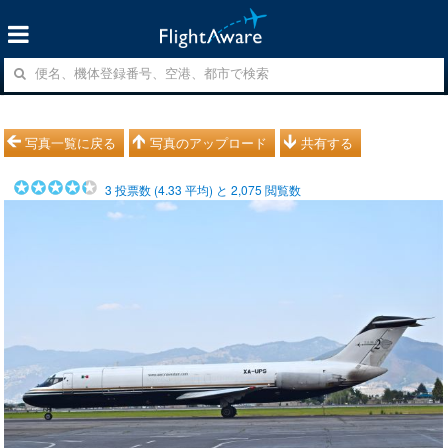
写真一覧に戻る
写真のアップロード
共有する
3
投票数 (
4.33
平均) と
2,075
閲覧数