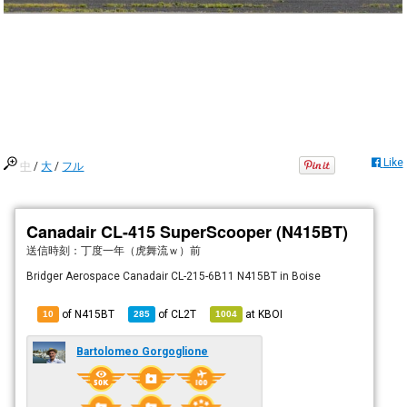
Like
中
/
大
/
フル
Canadair CL-415 SuperScooper (N415BT)
送信時刻：
丁度一年（虎舞流ｗ）前
Bridger Aerospace Canadair CL-215-6B11 N415BT in Boise
of N415BT
of
CL2T
at
KBOI
10
285
1004
Bartolomeo Gorgoglione