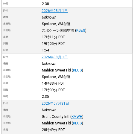
2:38
時間
2026年08月 1日
日付
Unknown
機種
Spokane, WA付近
出発地
スポケーン国際空港
(
KGEG
)
目的地
17時11分
PDT
出発
19時05分
PDT
到着
1:54
時間
2026年08月 1日
日付
Unknown
機種
Mahlon Sweet Fld
(
KEUG
)
出発地
Spokane, WA付近
目的地
14時33分
PDT
出発
17時09分
PDT
到着
2:35
時間
2026年07月31日
日付
Unknown
機種
Grant County Intl
(
KMWH
)
出発地
Mahlon Sweet Fld
(
KEUG
)
目的地
20時49分
PDT
出発