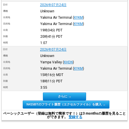
2026年07月24日
日付
Unknown
機種
Yakima Air Terminal
(
KYKM
)
出発地
Yakima Air Terminal
(
KYKM
)
目的地
19時34分
PDT
出発
20時41分
PDT
到着
1:07
時間
2026年07月24日
日付
Unknown
機種
Yampa Valley
(
KHDN
)
出発地
Yakima Air Terminal
(
KYKM
)
目的地
15時16分
MDT
出発
18時11分
PDT
到着
3:55
時間
さらに →
N415BTのフライト履歴（エクセルファイル）を購入 →
ベーシックユーザー（登録は無料で簡単です！）は3 monthsの履歴を見ること
ができます。
登録する