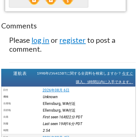
Comments
Please
log in
or
register
to post a
comment.
運航表
1998年のN415BTに関する全資料を検索しますか？
今すぐ
購入。1時間以内に入手できます。
2026年08月 6日
日付
Unknown
機種
Ellensburg, WA付近
出発地
Ellensburg, WA付近
目的地
First seen 16時22分
PDT
出発
Last seen 19時16分
PDT
到着
2:54
時間