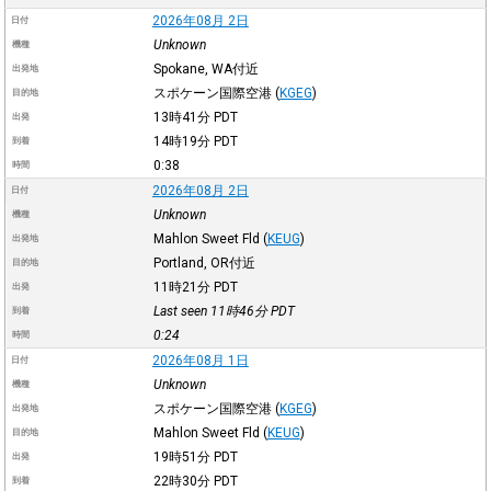
2026年08月 2日
日付
Unknown
機種
Spokane, WA付近
出発地
スポケーン国際空港
(
KGEG
)
目的地
13時41分
PDT
出発
14時19分
PDT
到着
0:38
時間
2026年08月 2日
日付
Unknown
機種
Mahlon Sweet Fld
(
KEUG
)
出発地
Portland, OR付近
目的地
11時21分
PDT
出発
Last seen 11時46分
PDT
到着
0:24
時間
2026年08月 1日
日付
Unknown
機種
スポケーン国際空港
(
KGEG
)
出発地
Mahlon Sweet Fld
(
KEUG
)
目的地
19時51分
PDT
出発
22時30分
PDT
到着