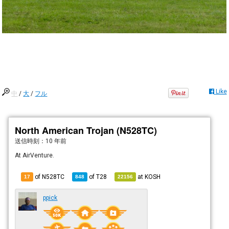
Like
中
/
大
/
フル
North American Trojan (N528TC)
送信時刻：
10 年前
At AirVenture.
of N528TC
of
T28
at
KOSH
17
848
22156
ppick