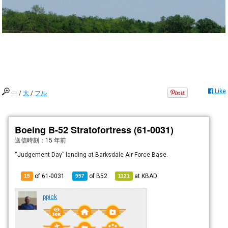
Like
中
/
大
/
フル
Boeing B-52 Stratofortress (61-0031)
送信時刻：
15 年前
“Judgement Day” landing at Barksdale Air Force Base.
of 61-0031
of
B52
at
KBAD
15
957
1121
ppick