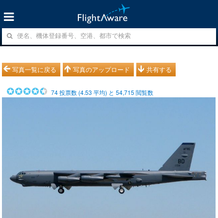
写真一覧に戻る
写真のアップロード
共有する
74
投票数 (
4.53
平均) と
54,715
閲覧数