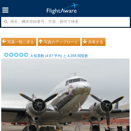
写真一覧に戻る
写真のアップロード
共有する
4
投票数 (
4.67
平均) と
4,356
閲覧数