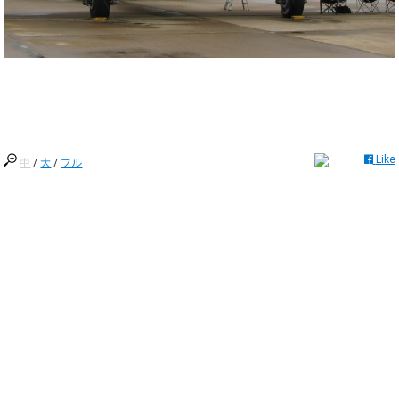
Like
中
/
大
/
フル