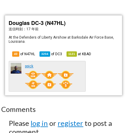
Douglas DC-3 (N47HL)
送信時刻：
17 年前
At the Defenders of Liberty Airshow at Barksdale Air Force Base,
Louisiana.
of N47HL
of
DC3
at
KBAD
40
3204
1121
ppick
Comments
Please
log in
or
register
to post a
comment.